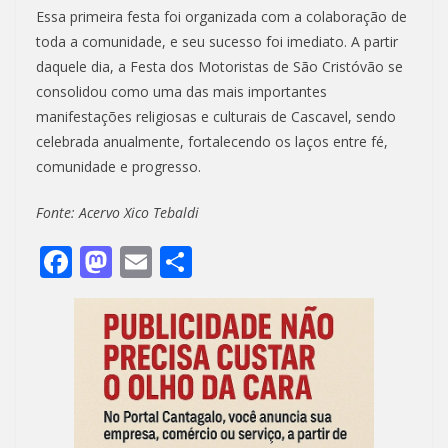
Essa primeira festa foi organizada com a colaboração de
toda a comunidade, e seu sucesso foi imediato. A partir
daquele dia, a Festa dos Motoristas de São Cristóvão se
consolidou como uma das mais importantes
manifestações religiosas e culturais de Cascavel, sendo
celebrada anualmente, fortalecendo os laços entre fé,
comunidade e progresso.
Fonte: Acervo Xico Tebaldi
F
M
E
S
ac
as
m
h
e
to
ai
ar
b
d
l
e
o
o
o
n