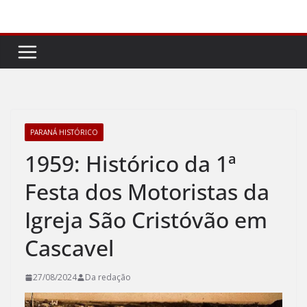
Pular
para
o
conteúdo
PARANÁ HISTÓRICO
1959: Histórico da 1ª
Festa dos Motoristas da
Igreja São Cristóvão em
Cascavel
27/08/2024
Da redação