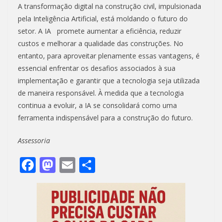
A transformação digital na construção civil, impulsionada
pela Inteligência Artificial, está moldando o futuro do
setor. A IA promete aumentar a eficiência, reduzir
custos e melhorar a qualidade das construções. No
entanto, para aproveitar plenamente essas vantagens, é
essencial enfrentar os desafios associados à sua
implementação e garantir que a tecnologia seja utilizada
de maneira responsável. À medida que a tecnologia
continua a evoluir, a IA se consolidará como uma
ferramenta indispensável para a construção do futuro.
Assessoria
F
M
E
S
ac
as
m
h
e
to
ai
ar
b
d
l
e