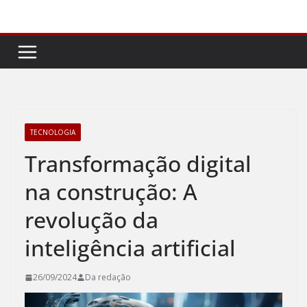
Pular
para
o
conteúdo
TECNOLOGIA
Transformação digital
na construção: A
revolução da
inteligência artificial
26/09/2024
Da redação