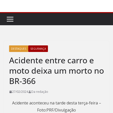
Pular
para
o
conteúdo
DESTAQUES
SEGURANÇA
Acidente entre carro e
moto deixa um morto no
BR-366
27/02/2024
Da redação
Acidente aconteceu na tarde desta terça-feira –
Foto:PRF/Divulgação