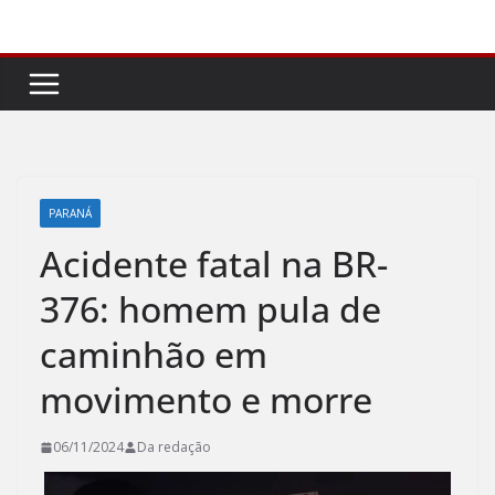
Pular
para
o
conteúdo
PARANÁ
Acidente fatal na BR-
376: homem pula de
caminhão em
movimento e morre
06/11/2024
Da redação