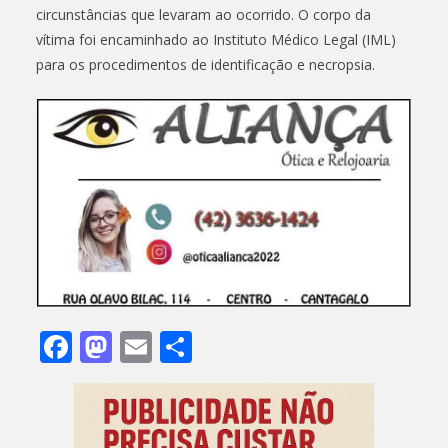
circunstâncias que levaram ao ocorrido. O corpo da
vítima foi encaminhado ao Instituto Médico Legal (IML)
para os procedimentos de identificação e necropsia.
F
M
E
S
ac
as
m
h
e
to
ai
ar
b
d
l
e