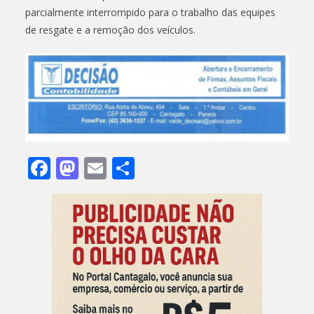
parcialmente interrompido para o trabalho das equipes
de resgate e a remoção dos veículos.
F
M
E
S
ac
as
m
h
e
to
ai
ar
b
d
l
e
o
o
o
n
k