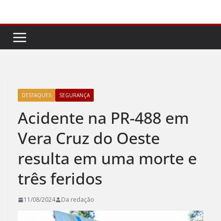
Pular
para
o
conteúdo
DESTAQUES
SEGURANÇA
Acidente na PR-488 em
Vera Cruz do Oeste
resulta em uma morte e
três feridos
11/08/2024
Da redação