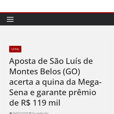
Pular
para
o
conteúdo
GERAL
Aposta de São Luís de
Montes Belos (GO)
acerta a quina da Mega-
Sena e garante prêmio
de R$ 119 mil
26/07/2025
Da redação