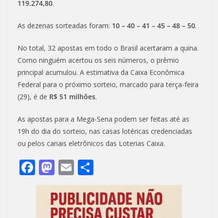
119.274,80
.
As dezenas sorteadas foram:
10 – 40 – 41 – 45 – 48 – 50
.
No total, 32 apostas em todo o Brasil acertaram a quina.
Como ninguém acertou os seis números, o prêmio
principal acumulou. A estimativa da Caixa Econômica
Federal para o próximo sorteio, marcado para terça-feira
(29), é de
R$ 51 milhões
.
As apostas para a Mega-Sena podem ser feitas até as
19h do dia do sorteio, nas casas lotéricas credenciadas
ou pelos canais eletrônicos das Loterias Caixa.
F
M
E
S
ac
as
m
h
e
to
ai
ar
b
d
l
e