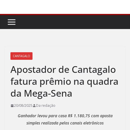
Pular
para
o
conteúdo
CANTAGALO
Apostador de Cantagalo
fatura prêmio na quadra
da Mega-Sena
20/08/2025
Da redação
Ganhador levou para casa R$ 1.180,75 com aposta
simples realizada pelos canais eletrônicos