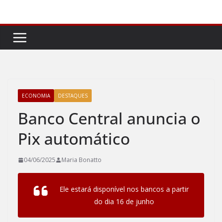
Pular
para
o
conteúdo
ECONOMIA
DESTAQUES
Banco Central anuncia o
Pix automático
04/06/2025
Maria Bonatto
Ele estará disponível nos bancos a partir
do dia 16 de junho