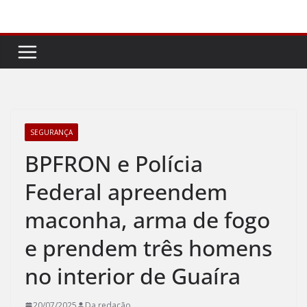
Pular
para
o
conteúdo
SEGURANÇA
BPFRON e Polícia
Federal apreendem
maconha, arma de fogo
e prendem três homens
no interior de Guaíra
20/07/2025
Da redação