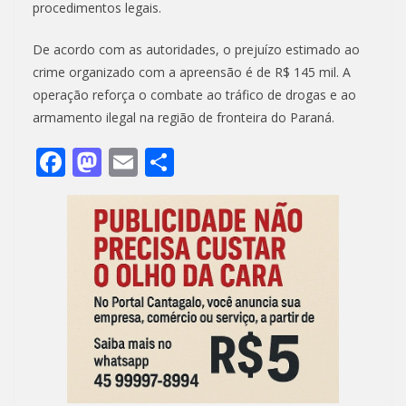
procedimentos legais.
De acordo com as autoridades, o prejuízo estimado ao
crime organizado com a apreensão é de R$ 145 mil. A
operação reforça o combate ao tráfico de drogas e ao
armamento ilegal na região de fronteira do Paraná.
F
M
E
S
ac
as
m
h
e
to
ai
ar
b
d
l
e
o
o
o
n
k