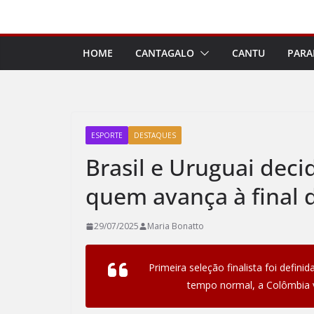
Pular
para
o
HOME
CANTAGALO
CANTU
PARA
conteúdo
ESPORTE
DESTAQUES
Brasil e Uruguai deci
quem avança à final 
29/07/2025
Maria Bonatto
Primeira seleção finalista foi defin
tempo normal, a Colômbia v