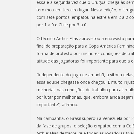
essa é a segunda vez que o Uruguai chega às semif
terminou em terceiro lugar. Nesta edição, o Urug
com sete pontos: empatou na estreia em 2 a 2 com
por 1 a 0 e Chile por 3 a 0.
O técnico Arthur Elias aproveitou a entrevista par
final de preparação para a Copa América Feminina
forma de protesto por melhores condições de tra
atitude das jogadoras foi importante para que a 
“Independente do jogo de amanhã, a vitória delas
essa equipe chegasse onde chegou. É muito injus
melhorias nas condições de trabalho para as mulh
por lutar por melhorias, que, embora ainda sej
importante”, afirmou.
Na campanha, o Brasil superou a Venezuela por 2 x
da fase de grupos, o seleção empatou com a Colôm
Arthur Elias destacou que todas as jogadoras tiver