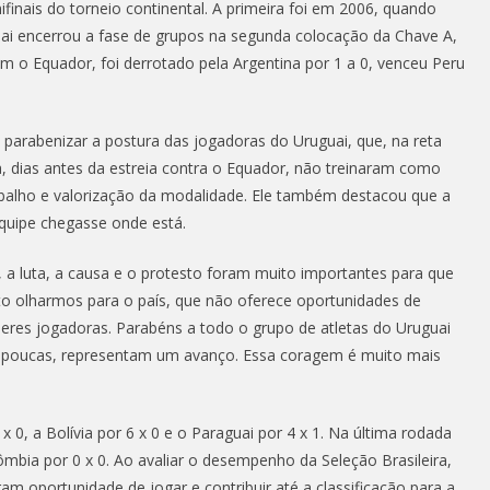
inais do torneio continental. A primeira foi em 2006, quando
uai encerrou a fase de grupos na segunda colocação da Chave A,
 o Equador, foi derrotado pela Argentina por 1 a 0, venceu Peru
a parabenizar a postura das jogadoras do Uruguai, que, na reta
, dias antes da estreia contra o Equador, não treinaram como
balho e valorização da modalidade. Ele também destacou que a
equipe chegasse onde está.
, a luta, a causa e o protesto foram muito importantes para que
to olharmos para o país, que não oferece oportunidades de
eres jogadoras. Parabéns a todo o grupo de atletas do Uruguai
am poucas, representam um avanço. Essa coragem é muito mais
 0, a Bolívia por 6 x 0 e o Paraguai por 4 x 1. Na última rodada
bia por 0 x 0. Ao avaliar o desempenho da Seleção Brasileira,
am oportunidade de jogar e contribuir até a classificação para a