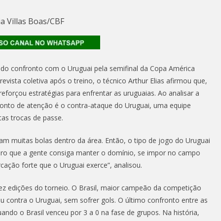
ia Villas Boas/CBF
es do confronto com o Uruguai pela semifinal da Copa América
vista coletiva após o treino, o técnico Arthur Elias afirmou que,
eforçou estratégias para enfrentar as uruguaias. Ao analisar a
l ponto de atenção é o contra-ataque do Uruguai, uma equipe
itas trocas de passe.
gam muitas bolas dentro da área. Então, o tipo de jogo do Uruguai
ro que a gente consiga manter o domínio, se impor no campo
ação forte que o Uruguai exerce”, analisou.
ez edições do torneio. O Brasil, maior campeão da competição
ou contra o Uruguai, sem sofrer gols. O último confronto entre as
ndo o Brasil venceu por 3 a 0 na fase de grupos. Na história,