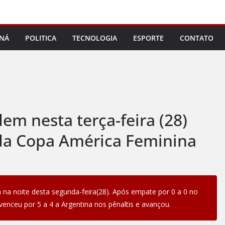
NÁ
POLITICA
TECNOLOGIA
ESPORTE
CONTATO
dem nesta terça-feira (28)
da Copa América Feminina
ida na noite desta segunda-feira(28). Após empate por 0 a 0 no
enceu por 5 a 4 a Argentina nos pênaltis e avançou.