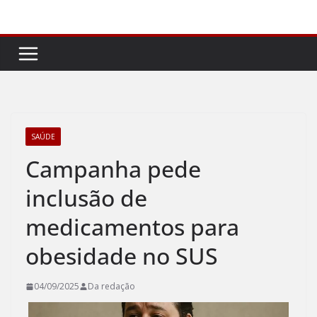
Pular
para
o
conteúdo
SAÚDE
Campanha pede
inclusão de
medicamentos para
obesidade no SUS
04/09/2025
Da redação