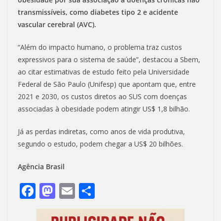
transmissíveis, como diabetes tipo 2 e acidente
vascular cerebral (AVC).
“Além do impacto humano, o problema traz custos
expressivos para o sistema de saúde”, destacou a Sbem,
ao citar estimativas de estudo feito pela Universidade
Federal de São Paulo (Unifesp) que apontam que, entre
2021 e 2030, os custos diretos ao SUS com doenças
associadas à obesidade podem atingir US$ 1,8 bilhão.
Já as perdas indiretas, como anos de vida produtiva,
segundo o estudo, podem chegar a US$ 20 bilhões.
Agência Brasil
F
M
E
S
ac
as
m
h