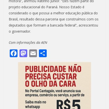
motora”, afirmou Ratinho Junior. “Eles fazem parte do
projeto educacional do Paraná. Nosso Estado é
considerado o que possui a melhor educação pública do
Brasil, resultado dessa parceria que construímos com os
deputados que formam a bancada federal”, acrescentou
o governador.
Com informações da AEN
F
M
E
S
ac
as
m
h
e
to
ai
ar
b
d
l
e
o
o
o
n
k