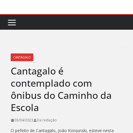
Pular
para
o
conteúdo
CANTAGALO
Cantagalo é
contemplado com
ônibus do Caminho da
Escola
03/04/2023
Da redação
O pefeito de Cantagalo, João Konjunski, esteve nesta