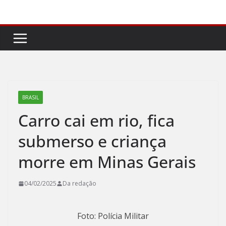
Pular
para
o
conteúdo
BRASIL
Carro cai em rio, fica
submerso e criança
morre em Minas Gerais
04/02/2025
Da redação
Foto: Polícia Militar