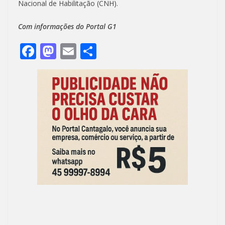
Nacional de Habilitação (CNH).
Com informações do Portal G1
F
M
E
S
ac
as
m
h
e
to
ai
ar
b
d
l
e
o
o
o
n
k