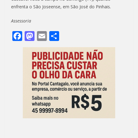
enfrenta o São Joseense, em São José do Pinhais.
Assessoria
F
M
E
S
ac
as
m
h
e
to
ai
ar
b
d
l
e
o
o
o
n
k