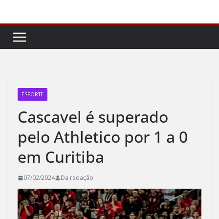
Pular
para
o
conteúdo
ESPORTE
Cascavel é superado
pelo Athletico por 1 a 0
em Curitiba
07/02/2024
Da redação