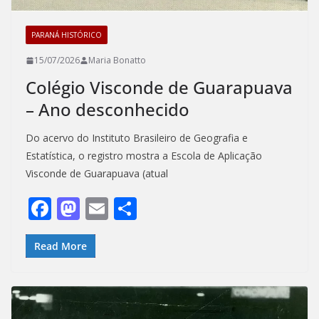
PARANÁ HISTÓRICO
15/07/2026
Maria Bonatto
Colégio Visconde de Guarapuava
– Ano desconhecido
Do acervo do Instituto Brasileiro de Geografia e
Estatística, o registro mostra a Escola de Aplicação
Visconde de Guarapuava (atual
F
M
E
S
ac
as
m
h
e
to
ai
ar
Read More
b
d
l
e
o
o