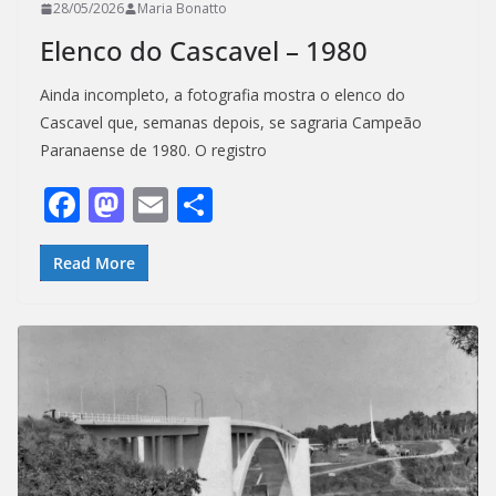
28/05/2026
Maria Bonatto
Elenco do Cascavel – 1980
Ainda incompleto, a fotografia mostra o elenco do
Cascavel que, semanas depois, se sagraria Campeão
Paranaense de 1980. O registro
F
M
E
S
ac
as
m
h
e
to
ai
ar
Read More
b
d
l
e
o
o
o
n
k