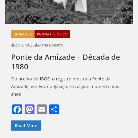
DESTAQUES
PARANÁ HISTÓRICO
27/05/2026
Maria Bonatto
Ponte da Amizade – Década de
1980
Do acervo do IBGE, o registro mostra a Ponte da
Amizade, em Foz do Iguaçu, em algum momento dos
anos
F
M
E
S
ac
as
m
h
e
to
ai
ar
Read More