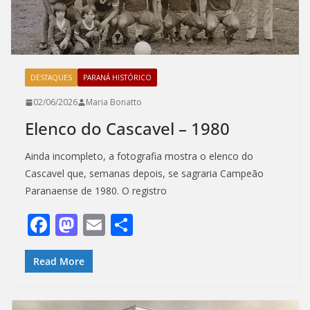
DESTAQUES
PARANÁ HISTÓRICO
02/06/2026
Maria Bonatto
Elenco do Cascavel – 1980
Ainda incompleto, a fotografia mostra o elenco do
Cascavel que, semanas depois, se sagraria Campeão
Paranaense de 1980. O registro
F
M
E
S
ac
as
m
h
e
to
ai
ar
Read More
b
d
l
e