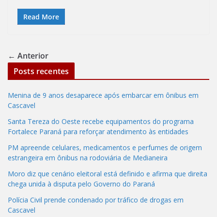
ac
as
m
h
e
to
ai
ar
Read More
b
d
l
e
o
o
← Anterior
o
n
Posts recentes
k
Menina de 9 anos desaparece após embarcar em ônibus em
Cascavel
Santa Tereza do Oeste recebe equipamentos do programa
Fortalece Paraná para reforçar atendimento às entidades
PM apreende celulares, medicamentos e perfumes de origem
estrangeira em ônibus na rodoviária de Medianeira
Moro diz que cenário eleitoral está definido e afirma que direita
chega unida à disputa pelo Governo do Paraná
Polícia Civil prende condenado por tráfico de drogas em
Cascavel