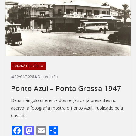
o
n
k
PARANÁ HISTÓRICO
22/04/2026
Da redação
Ponto Azul – Ponta Grossa 1947
De um ângulo diferente dos registros já presentes no
acervo, a fotografia mostra o Ponto Azul. Publicado pela
Casa da
F
M
E
S