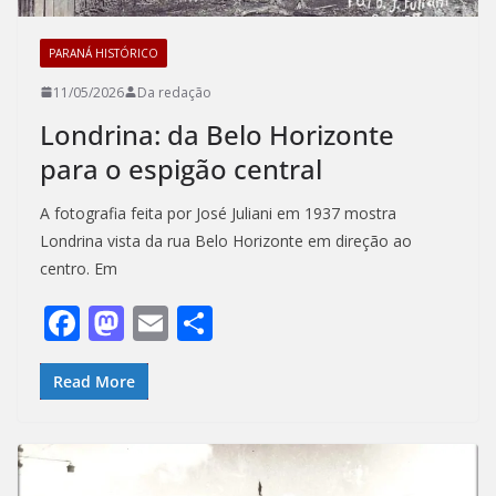
PARANÁ HISTÓRICO
11/05/2026
Da redação
Londrina: da Belo Horizonte
para o espigão central
A fotografia feita por José Juliani em 1937 mostra
Londrina vista da rua Belo Horizonte em direção ao
centro. Em
F
M
E
S
ac
as
m
h
e
to
ai
ar
Read More
b
d
l
e
o
o