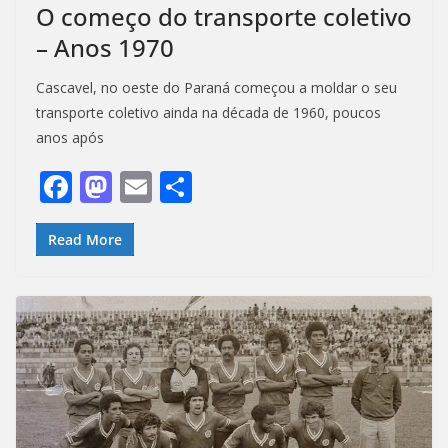
O começo do transporte coletivo
– Anos 1970
Cascavel, no oeste do Paraná começou a moldar o seu
transporte coletivo ainda na década de 1960, poucos
anos após
F
M
E
S
ac
as
m
h
e
to
ai
ar
Read More
b
d
l
e
o
o
o
n
k