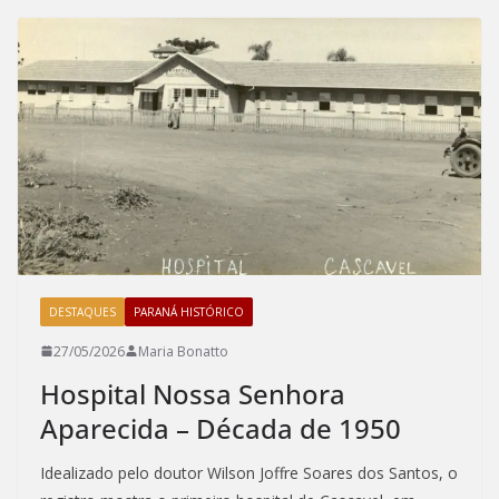
b
d
l
e
o
o
o
n
k
DESTAQUES
PARANÁ HISTÓRICO
27/05/2026
Maria Bonatto
Hospital Nossa Senhora
Aparecida – Década de 1950
Idealizado pelo doutor Wilson Joffre Soares dos Santos, o