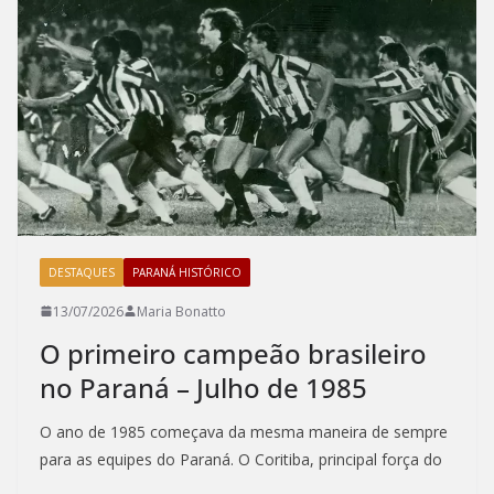
o
n
k
DESTAQUES
PARANÁ HISTÓRICO
13/07/2026
Maria Bonatto
O primeiro campeão brasileiro
no Paraná – Julho de 1985
O ano de 1985 começava da mesma maneira de sempre
para as equipes do Paraná. O Coritiba, principal força do