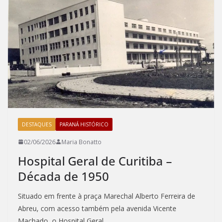
o
o
o
n
k
DESTAQUES
PARANÁ HISTÓRICO
02/06/2026
Maria Bonatto
Hospital Geral de Curitiba –
Década de 1950
Situado em frente à praça Marechal Alberto Ferreira de
Abreu, com acesso também pela avenida Vicente
Machado, o Hospital Geral