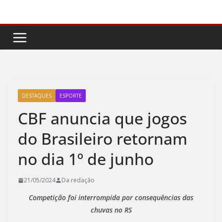
Pular
para
o
conteúdo
DESTAQUES
ESPORTE
CBF anuncia que jogos
do Brasileiro retornam
no dia 1º de junho
21/05/2024
Da redação
Competição foi interrompida por consequências das
chuvas no RS