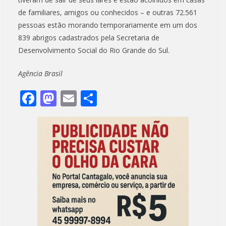
de familiares, amigos ou conhecidos – e outras 72.561
pessoas estão morando temporariamente em um dos
839 abrigos cadastrados pela Secretaria de
Desenvolvimento Social do Rio Grande do Sul.
Agência Brasil
F
M
E
S
ac
as
m
h
e
to
ai
ar
b
d
l
e
o
o
o
n
k