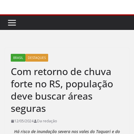
Pular
para
o
conteúdo
BRASIL
DESTAQUES
Com retorno de chuva
forte no RS, população
deve buscar áreas
seguras
12/05/2024
Da redação
Há risco de inundação severa nos vales do Taquari e do