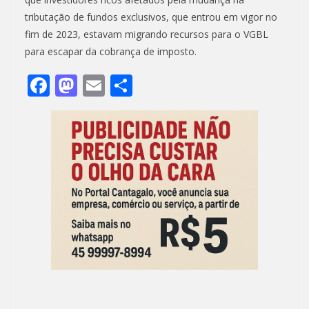
tributação de fundos exclusivos, que entrou em vigor no
fim de 2023, estavam migrando recursos para o VGBL
para escapar da cobrança de imposto.
F
M
E
S
ac
as
m
h
e
to
ai
ar
b
d
l
e
o
o
o
n
k