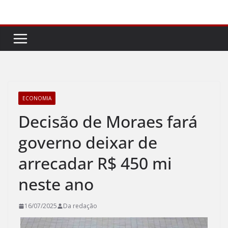
Pular
para
o
conteúdo
ECONOMIA
Decisão de Moraes fará
governo deixar de
arrecadar R$ 450 mi
neste ano
16/07/2025
Da redação