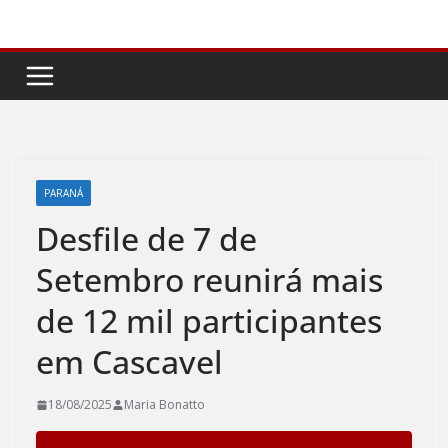
Pular
para
o
conteúdo
PARANÁ
Desfile de 7 de
Setembro reunirá mais
de 12 mil participantes
em Cascavel
18/08/2025
Maria Bonatto