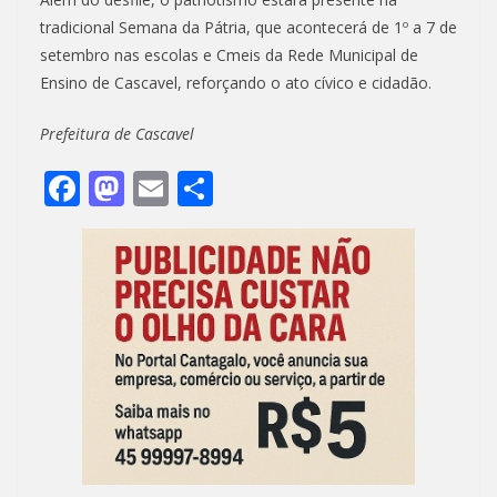
tradicional Semana da Pátria, que acontecerá de 1º a 7 de
setembro nas escolas e Cmeis da Rede Municipal de
Ensino de Cascavel, reforçando o ato cívico e cidadão.
Prefeitura de Cascavel
F
M
E
S
ac
as
m
h
e
to
ai
ar
b
d
l
e
o
o
o
n
k