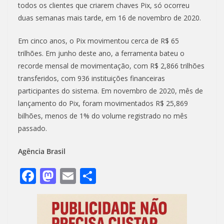
todos os clientes que criarem chaves Pix, só ocorreu
duas semanas mais tarde, em 16 de novembro de 2020.
Em cinco anos, o Pix movimentou cerca de R$ 65
trilhões. Em junho deste ano, a ferramenta bateu o
recorde mensal de movimentação, com R$ 2,866 trilhões
transferidos, com 936 instituições financeiras
participantes do sistema. Em novembro de 2020, mês de
lançamento do Pix, foram movimentados R$ 25,869
bilhões, menos de 1% do volume registrado no mês
passado.
Agência Brasil
F
M
E
S
ac
as
m
h
e
to
ai
ar
b
d
l
e