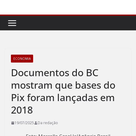
Pular
para
o
conteúdo
ECONOMIA
Documentos do BC
mostram que bases do
Pix foram lançadas em
2018
19/07/2025
Da redação