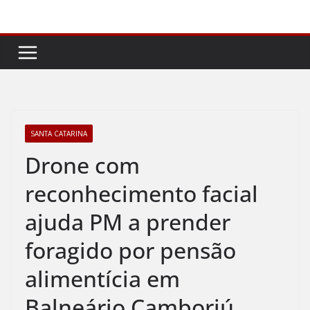
Pular
para
o
conteúdo
SANTA CATARINA
Drone com
reconhecimento facial
ajuda PM a prender
foragido por pensão
alimentícia em
Balneário Camboriú