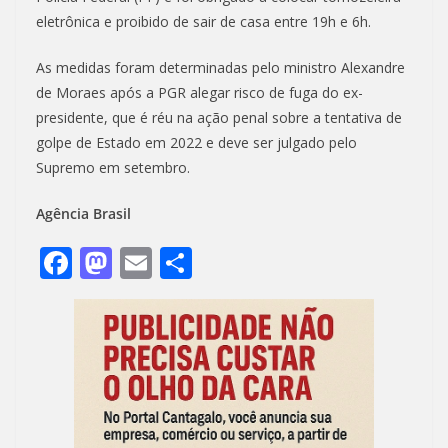
eletrônica e proibido de sair de casa entre 19h e 6h.
As medidas foram determinadas pelo ministro Alexandre
de Moraes após a PGR alegar risco de fuga do ex-
presidente, que é réu na ação penal sobre a tentativa de
golpe de Estado em 2022 e deve ser julgado pelo
Supremo em setembro.
Agência Brasil
F
M
E
S
ac
as
m
h
e
to
ai
ar
b
d
l
e
o
o
o
n