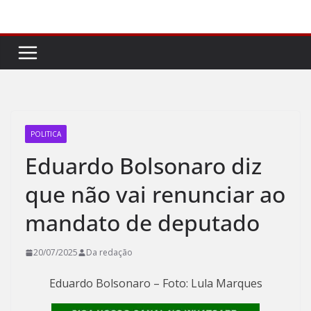
Pular
para
o
conteúdo
POLITICA
Eduardo Bolsonaro diz
que não vai renunciar ao
mandato de deputado
20/07/2025
Da redação
Eduardo Bolsonaro – Foto: Lula Marques