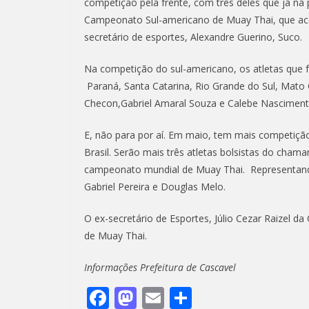
competição pela frente, com três deles que já na
Campeonato Sul-americano de Muay Thai, que acon
secretário de esportes, Alexandre Guerino, Suco.
Na competição do sul-americano, os atletas que f
Paraná, Santa Catarina, Rio Grande do Sul, Mato 
Checon,Gabriel Amaral Souza e Calebe Nasciment
E, não para por aí. Em maio, tem mais competiç
Brasil. Serão mais três atletas bolsistas do cha
campeonato mundial de Muay Thai. Representando 
Gabriel Pereira e Douglas Melo.
O ex-secretário de Esportes, Júlio Cezar Raizel da
de Muay Thai.
Informações Prefeitura de Cascavel
F
M
E
S