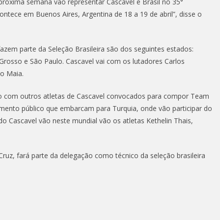
 próxima semana vão representar Cascavel e Brasil no 35°
tece em Buenos Aires, Argentina de 18 a 19 de abril”, disse o
azem parte da Seleção Brasileira são dos seguintes estados:
Grosso e São Paulo. Cascavel vai com os lutadores Carlos
o Maia.
ão com outros atletas de Cascavel convocados para compor Team
mamento público que embarcam para Turquia, onde vão participar do
Cascavel vão neste mundial vão os atletas Kethelin Thais,
 Cruz, fará parte da delegação como técnico da seleção brasileira