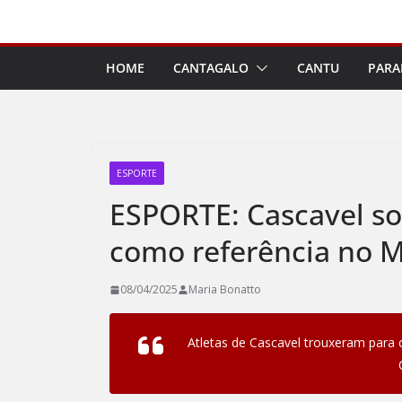
Pular
para
o
HOME
CANTAGALO
CANTU
PARA
conteúdo
ESPORTE
ESPORTE: Cascavel so
como referência no 
08/04/2025
Maria Bonatto
Atletas de Cascavel trouxeram para