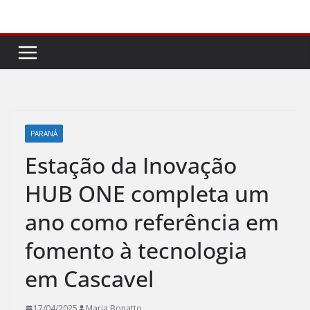
Pular
para
o
conteúdo
PARANÁ
Estação da Inovação
HUB ONE completa um
ano como referência em
fomento à tecnologia
em Cascavel
17/04/2025
Maria Bonatto