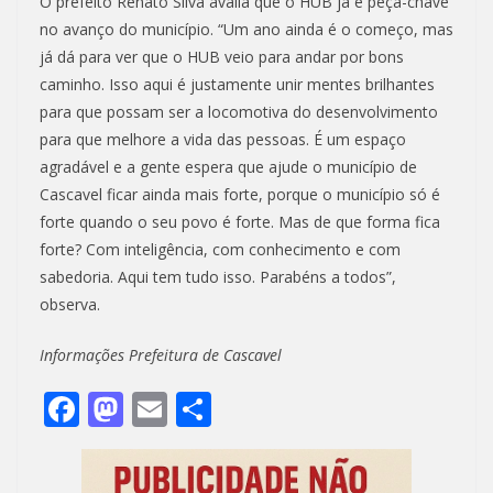
O prefeito Renato Silva avalia que o HUB já é peça-chave
no avanço do município. “Um ano ainda é o começo, mas
já dá para ver que o HUB veio para andar por bons
caminho. Isso aqui é justamente unir mentes brilhantes
para que possam ser a locomotiva do desenvolvimento
para que melhore a vida das pessoas. É um espaço
agradável e a gente espera que ajude o município de
Cascavel ficar ainda mais forte, porque o município só é
forte quando o seu povo é forte. Mas de que forma fica
forte? Com inteligência, com conhecimento e com
sabedoria. Aqui tem tudo isso. Parabéns a todos”,
observa.
Informações Prefeitura de Cascavel
F
M
E
S
ac
as
m
h
e
to
ai
ar