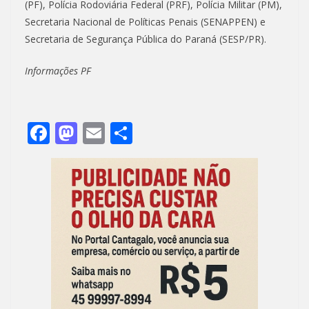
(PF), Polícia Rodoviária Federal (PRF), Polícia Militar (PM),
Secretaria Nacional de Políticas Penais (SENAPPEN) e
Secretaria de Segurança Pública do Paraná (SESP/PR).
Informações PF
F
M
E
S
ac
as
m
h
e
to
ai
ar
b
d
l
e
o
o
o
n
k