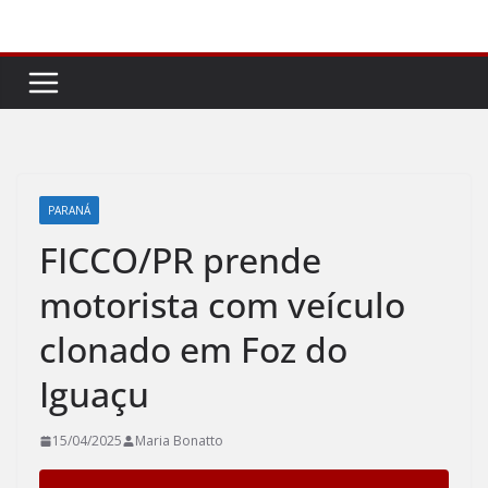
Pular
para
o
conteúdo
PARANÁ
FICCO/PR prende
motorista com veículo
clonado em Foz do
Iguaçu
15/04/2025
Maria Bonatto