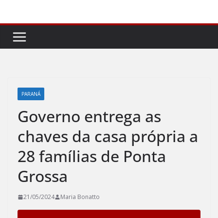
Pular
para
o
conteúdo
PARANÁ
Governo entrega as
chaves da casa própria a
28 famílias de Ponta
Grossa
21/05/2024
Maria Bonatto