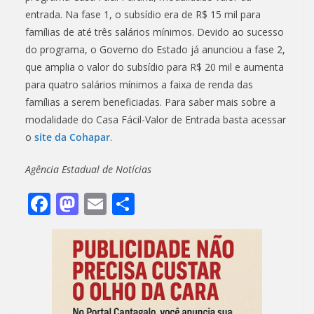
entrada. Na fase 1, o subsídio era de R$ 15 mil para
famílias de até três salários mínimos. Devido ao sucesso
do programa, o Governo do Estado já anunciou a fase 2,
que amplia o valor do subsídio para R$ 20 mil e aumenta
para quatro salários mínimos a faixa de renda das
famílias a serem beneficiadas. Para saber mais sobre a
modalidade do Casa Fácil-Valor de Entrada basta acessar
o
site da Cohapar
.
Agência Estadual de Notícias
F
M
E
S
ac
as
m
h
e
to
ai
ar
b
d
l
e
o
o