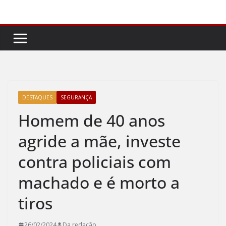
Pular
para
o
conteúdo
DESTAQUES
SEGURANÇA
Homem de 40 anos
agride a mãe, investe
contra policiais com
machado e é morto a
tiros
26/02/2024
Da redação