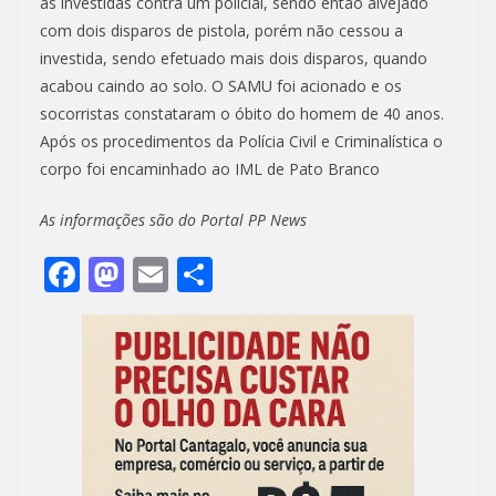
as investidas contra um policial, sendo então alvejado
com dois disparos de pistola, porém não cessou a
investida, sendo efetuado mais dois disparos, quando
acabou caindo ao solo. O SAMU foi acionado e os
socorristas constataram o óbito do homem de 40 anos.
Após os procedimentos da Polícia Civil e Criminalística o
corpo foi encaminhado ao IML de Pato Branco
As informações são do Portal PP News
F
M
E
S
ac
as
m
h
e
to
ai
ar
b
d
l
e
o
o
o
n
k