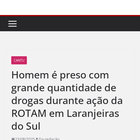
Pular
para
o
conteúdo
CANTU
Homem é preso com
grande quantidade de
drogas durante ação da
ROTAM em Laranjeiras
do Sul
23/08/2025
Da redação