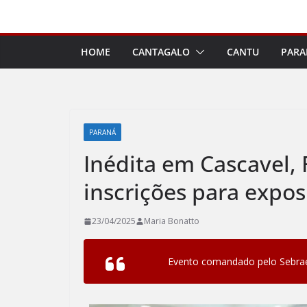
Pular
para
o
HOME
CANTAGALO
CANTU
PARA
conteúdo
PARANÁ
Inédita em Cascavel,
inscrições para expos
23/04/2025
Maria Bonatto
Evento comandado pelo Sebrae 