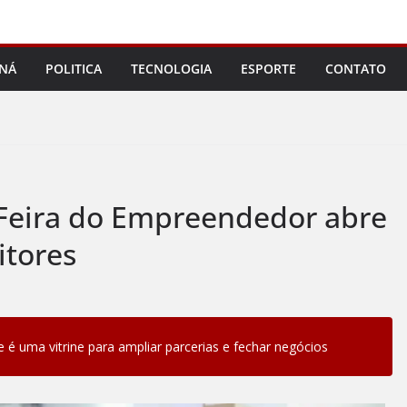
NÁ
POLITICA
TECNOLOGIA
ESPORTE
CONTATO
 Feira do Empreendedor abre
itores
é uma vitrine para ampliar parcerias e fechar negócios