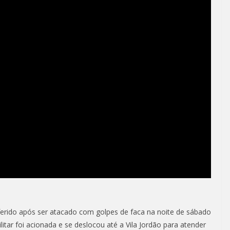
rido após ser atacado com golpes de faca na noite de sábado
litar foi acionada e se deslocou até a Vila Jordão para atender