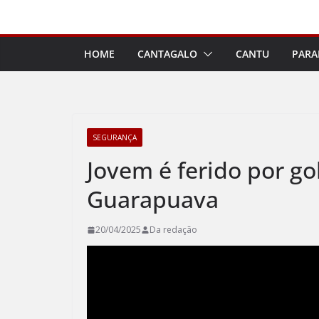
Pular
para
o
HOME
CANTAGALO
CANTU
PARA
conteúdo
SEGURANÇA
Jovem é ferido por go
Guarapuava
20/04/2025
Da redação