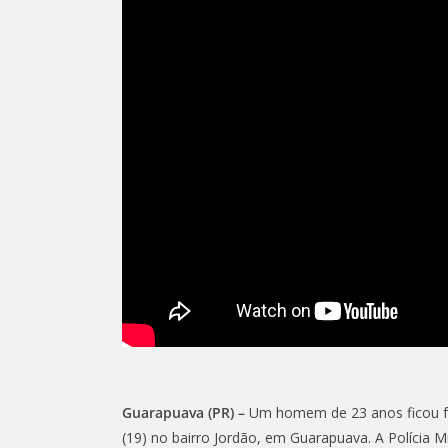
Guarapuava (PR) –
Um homem de 23 anos ficou fe
(19) no bairro Jordão, em Guarapuava. A Polícia Mi