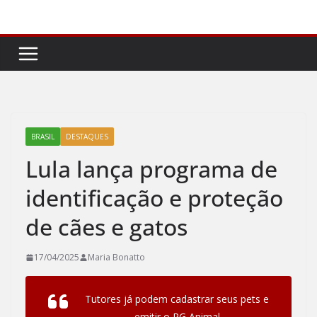
Pular
para
o
conteúdo
BRASIL
DESTAQUES
Lula lança programa de
identificação e proteção
de cães e gatos
17/04/2025
Maria Bonatto
Tutores já podem cadastrar seus pets e
emitir o RG Animal