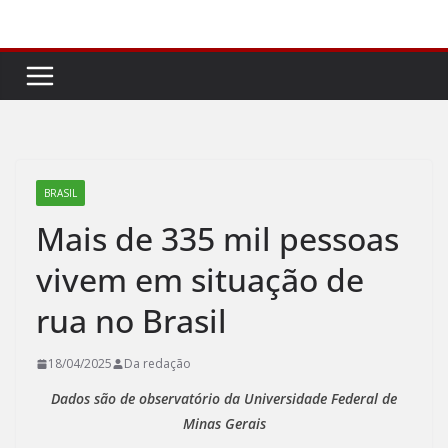
Pular
para
o
conteúdo
BRASIL
Mais de 335 mil pessoas
vivem em situação de
rua no Brasil
18/04/2025
Da redação
Dados são de observatório da Universidade Federal de
Minas Gerais