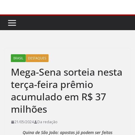
Pular
para
o
conteúdo
BRASIL
DESTAQUES
Mega-Sena sorteia nesta
terça-feira prêmio
acumulado em R$ 37
milhões
21/05/2024
Da redação
Quina de São João: apostas já podem ser feitas