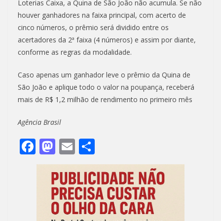
Loterias Caixa, a Quina de São João não acumula. Se não
houver ganhadores na faixa principal, com acerto de
cinco números, o prêmio será dividido entre os
acertadores da 2ª faixa (4 números) e assim por diante,
conforme as regras da modalidade.
Caso apenas um ganhador leve o prêmio da Quina de
São João e aplique todo o valor na poupança, receberá
mais de R$ 1,2 milhão de rendimento no primeiro mês
Agência Brasil
F
M
E
S
ac
as
m
h
e
to
ai
ar
b
d
l
e
o
o