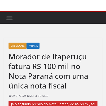
Pular
para
o
conteúdo
DESTAQUES
PARANÁ
Morador de Itaperuçu
fatura R$ 100 mil no
Nota Paraná com uma
única nota fiscal
09/01/2025
Maria Bonatto
Já o segundo prêmio do Nota Paraná, de R$ 50 mil, foi