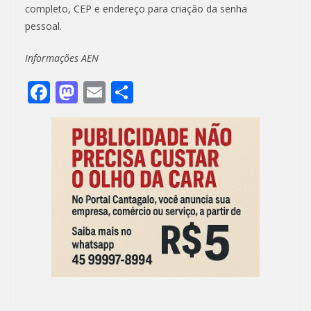
completo, CEP e endereço para criação da senha
pessoal.
Informações AEN
F
M
E
S
ac
as
m
h
e
to
ai
ar
b
d
l
e
o
o
o
n
k