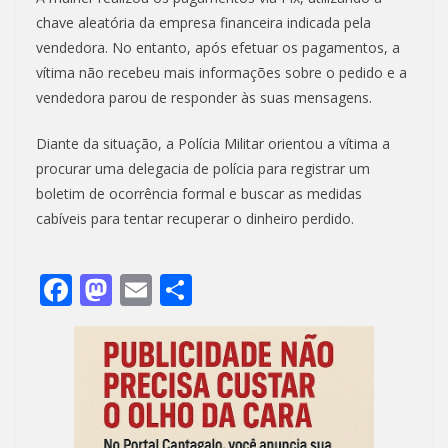
chave aleatória da empresa financeira indicada pela
vendedora. No entanto, após efetuar os pagamentos, a
vítima não recebeu mais informações sobre o pedido e a
vendedora parou de responder às suas mensagens.
Diante da situação, a Polícia Militar orientou a vítima a
procurar uma delegacia de polícia para registrar um
boletim de ocorrência formal e buscar as medidas
cabíveis para tentar recuperar o dinheiro perdido.
F
M
E
S
ac
as
m
h
e
to
ai
ar
b
d
l
e
o
o