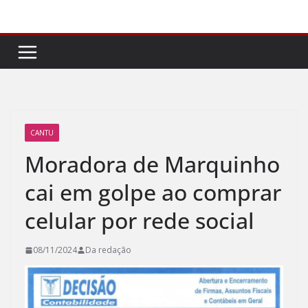
Pular
para
o
conteúdo
CANTU
Moradora de Marquinho
cai em golpe ao comprar
celular por rede social
08/11/2024
Da redação