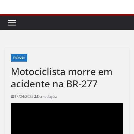
Pular
para
o
conteúdo
PARANÁ
Motociclista morre em
acidente na BR-277
17/04/2025
Da redação