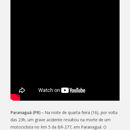
Paranaguá (PR) –
Na noite de quarta-feira (16), por volta
das 23h, um grave acidente resultou na morte de um
motociclista no Km 5 da BR-277, em Paranaguá. O