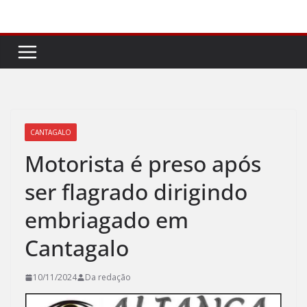
Pular
para
o
conteúdo
CANTAGALO
Motorista é preso após
ser flagrado dirigindo
embriagado em
Cantagalo
10/11/2024
Da redação