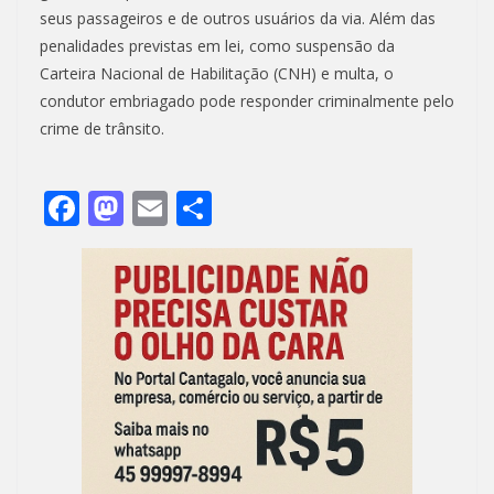
seus passageiros e de outros usuários da via. Além das
penalidades previstas em lei, como suspensão da
Carteira Nacional de Habilitação (CNH) e multa, o
condutor embriagado pode responder criminalmente pelo
crime de trânsito.
F
M
E
S
ac
as
m
h
e
to
ai
ar
b
d
l
e
o
o
o
n
k