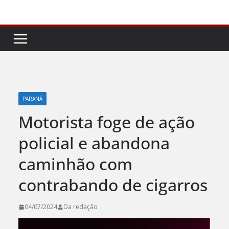
Pular
para
o
conteúdo
PARANÁ
Motorista foge de ação
policial e abandona
caminhão com
contrabando de cigarros
04/07/2024
Da redação