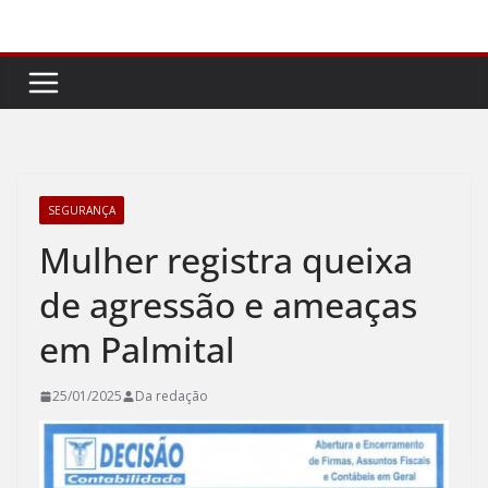
Pular
para
o
conteúdo
SEGURANÇA
Mulher registra queixa
de agressão e ameaças
em Palmital
25/01/2025
Da redação