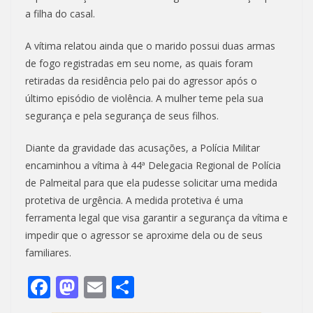
a filha do casal.
A vítima relatou ainda que o marido possui duas armas
de fogo registradas em seu nome, as quais foram
retiradas da residência pelo pai do agressor após o
último episódio de violência. A mulher teme pela sua
segurança e pela segurança de seus filhos.
Diante da gravidade das acusações, a Polícia Militar
encaminhou a vítima à 44ª Delegacia Regional de Polícia
de Palmeital para que ela pudesse solicitar uma medida
protetiva de urgência. A medida protetiva é uma
ferramenta legal que visa garantir a segurança da vítima e
impedir que o agressor se aproxime dela ou de seus
familiares.
F
M
E
S
ac
as
m
h