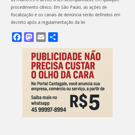
procedimento clínico. Em São Paulo, as ações de
fiscalização e os canais de denúncia serão definidos em
decreto após a regulamentação da lei.
F
M
E
S
ac
as
m
h
e
to
ai
ar
b
d
l
e
o
o
o
n
k