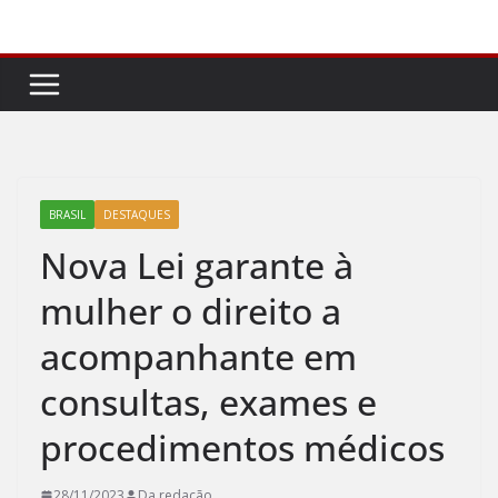
Pular
para
o
conteúdo
BRASIL
DESTAQUES
Nova Lei garante à
mulher o direito a
acompanhante em
consultas, exames e
procedimentos médicos
28/11/2023
Da redação