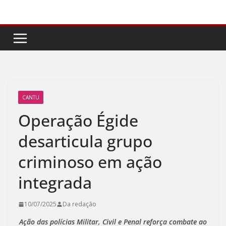
Pular
para
o
conteúdo
CANTU
Operação Égide
desarticula grupo
criminoso em ação
integrada
10/07/2025
Da redação
Ação das polícias Militar, Civil e Penal reforça combate ao