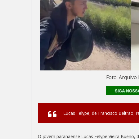
Foto: Arquivo
Lucas Felype, de Francisco Beltrão, re
O jovem paranaense Lucas Felype Vieira Bueno, de