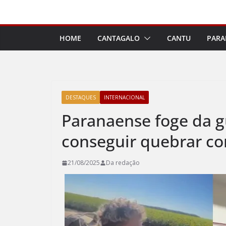
Pular
para
o
HOME
CANTAGALO
CANTU
PARA
conteúdo
DESTAQUES
INTERNACIONAL
Paranaense foge da g
conseguir quebrar co
21/08/2025
Da redação