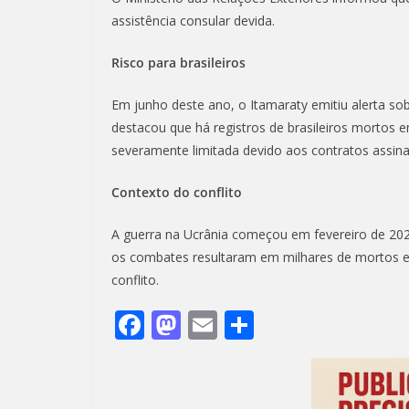
assistência consular devida.
Risco para brasileiros
Em junho deste ano, o Itamaraty emitiu alerta so
destacou que há registros de brasileiros mortos 
severamente limitada devido aos contratos assin
Contexto do conflito
A guerra na Ucrânia começou em fevereiro de 2022
os combates resultaram em milhares de mortos e 
conflito.
F
M
E
S
ac
as
m
h
e
to
ai
ar