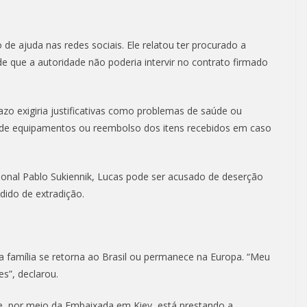
 de ajuda nas redes sociais. Ele relatou ter procurado a
e que a autoridade não poderia intervir no contrato firmado
zo exigiria justificativas como problemas de saúde ou
 de equipamentos ou reembolso dos itens recebidos em caso
ional Pablo Sukiennik, Lucas pode ser acusado de deserção
dido de extradição.
a família se retorna ao Brasil ou permanece na Europa. “Meu
es”, declarou.
ue, por meio da Embaixada em Kiev, está prestando a