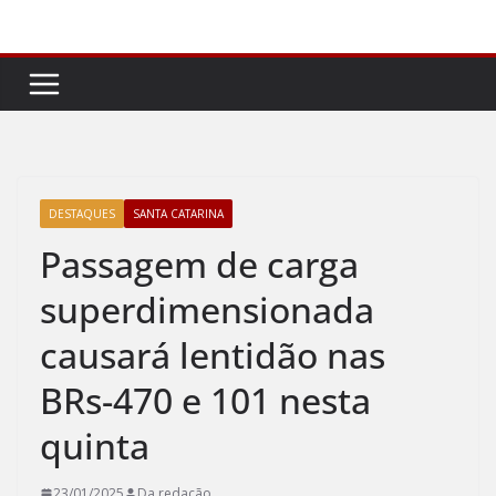
Pular
para
o
conteúdo
DESTAQUES
SANTA CATARINA
Passagem de carga
superdimensionada
causará lentidão nas
BRs-470 e 101 nesta
quinta
23/01/2025
Da redação