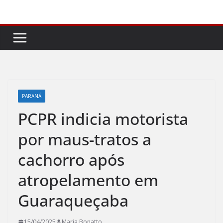
Pular
para
o
conteúdo
PARANÁ
PCPR indicia motorista
por maus-tratos a
cachorro após
atropelamento em
Guaraqueçaba
15/04/2025
Maria Bonatto