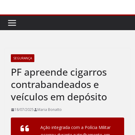
Pular
para
o
conteúdo
SEGURANÇA
PF apreende cigarros
contrabandeados e
veículos em depósito
18/07/2025
Maria Bonatto
Ação integrada com a Polícia Militar
ocorreu durante patrulhamento em