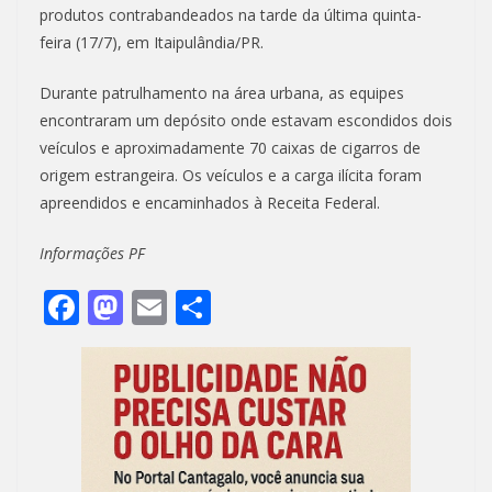
produtos contrabandeados na tarde da última quinta-
feira (17/7), em Itaipulândia/PR.
Durante patrulhamento na área urbana, as equipes
encontraram um depósito onde estavam escondidos dois
veículos e aproximadamente 70 caixas de cigarros de
origem estrangeira. Os veículos e a carga ilícita foram
apreendidos e encaminhados à Receita Federal.
Informações PF
F
M
E
S
ac
as
m
h
e
to
ai
ar
b
d
l
e
o
o
o
n