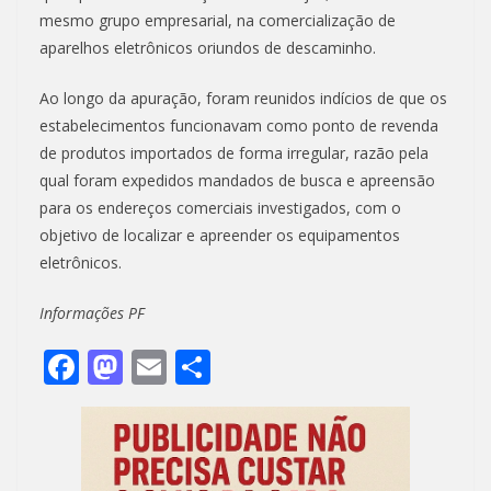
mesmo grupo empresarial, na comercialização de
aparelhos eletrônicos oriundos de descaminho.
Ao longo da apuração, foram reunidos indícios de que os
estabelecimentos funcionavam como ponto de revenda
de produtos importados de forma irregular, razão pela
qual foram expedidos mandados de busca e apreensão
para os endereços comerciais investigados, com o
objetivo de localizar e apreender os equipamentos
eletrônicos.
Informações PF
F
M
E
S
ac
as
m
h
e
to
ai
ar
b
d
l
e