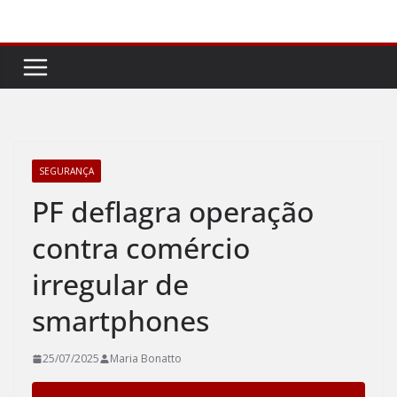
Pular
para
o
conteúdo
SEGURANÇA
PF deflagra operação
contra comércio
irregular de
smartphones
25/07/2025
Maria Bonatto