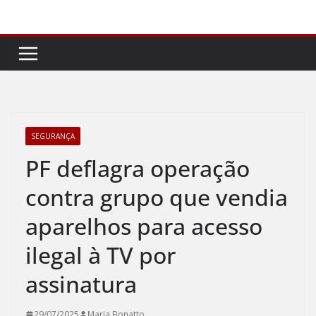
Pular
para
o
conteúdo
SEGURANÇA
PF deflagra operação
contra grupo que vendia
aparelhos para acesso
ilegal à TV por
assinatura
29/07/2025
Maria Bonatto