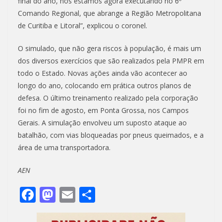
final do ano, nós estamos agora executando no 6º
Comando Regional, que abrange a Região Metropolitana
de Curitiba e Litoral”, explicou o coronel.
O simulado, que não gera riscos à população, é mais um
dos diversos exercícios que são realizados pela PMPR em
todo o Estado. Novas ações ainda vão acontecer ao
longo do ano, colocando em prática outros planos de
defesa. O último treinamento realizado pela corporação
foi no fim de agosto, em Ponta Grossa, nos Campos
Gerais. A simulação envolveu um suposto ataque ao
batalhão, com vias bloqueadas por pneus queimados, e a
área de uma transportadora.
AEN
F
M
E
S
ac
as
m
h