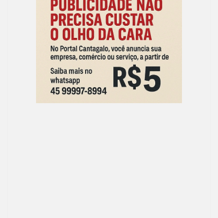
e
to
ai
ar
b
d
l
e
o
o
o
n
k