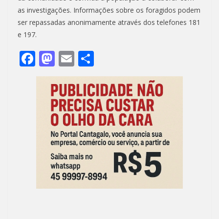
as investigações. Informações sobre os foragidos podem
ser repassadas anonimamente através dos telefones 181
e 197.
F
M
E
S
ac
as
m
h
e
to
ai
ar
b
d
l
e
o
o
o
n
k