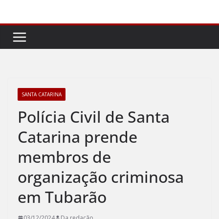
Pular
para
o
conteúdo
SANTA CATARINA
Polícia Civil de Santa
Catarina prende
membros de
organização criminosa
em Tubarão
03/12/2024
Da redação