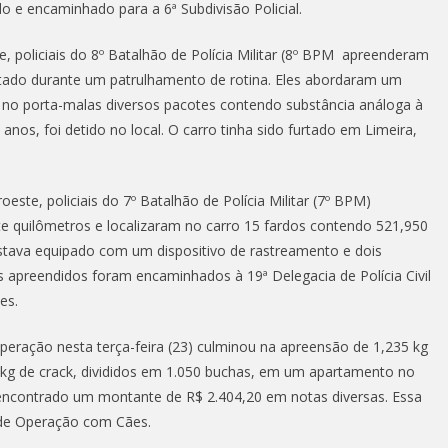
do e encaminhado para a 6ª Subdivisão Policial.
, policiais do 8º Batalhão de Polícia Militar (8º BPM apreenderam
tado durante um patrulhamento de rotina. Eles abordaram um
no porta-malas diversos pacotes contendo substância análoga à
os, foi detido no local. O carro tinha sido furtado em Limeira,
ste, policiais do 7º Batalhão de Polícia Militar (7º BPM)
e quilômetros e localizaram no carro 15 fardos contendo 521,950
stava equipado com um dispositivo de rastreamento e dois
s apreendidos foram encaminhados à 19ª Delegacia de Polícia Civil
es.
peração nesta terça-feira (23) culminou na apreensão de 1,235 kg
8 kg de crack, divididos em 1.050 buchas, em um apartamento no
i encontrado um montante de R$ 2.404,20 em notas diversas. Essa
de Operação com Cães.