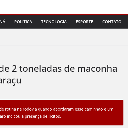
NÁ
POLITICA
TECNOLOGIA
ESPORTE
CONTATO
ende 2 toneladas de maconha
araçu
 de rotina na rodovia quando abordaram esse caminhão e um
aro indicou a presença de ilícitos.