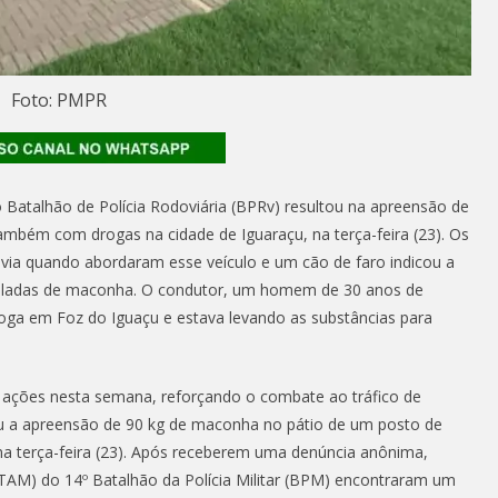
Foto: PMPR
o Batalhão de Polícia Rodoviária (BPRv) resultou na apreensão de
mbém com drogas na cidade de Iguaraçu, na terça-feira (23). Os
ovia quando abordaram esse veículo e um cão de faro indicou a
oneladas de maconha. O condutor, um homem de 30 anos de
droga em Foz do Iguaçu e estava levando as substâncias para
 ações nesta semana, reforçando o combate ao tráfico de
izou a apreensão de 90 kg de maconha no pátio de um posto de
na terça-feira (23). Após receberem uma denúncia anônima,
OTAM) do 14º Batalhão da Polícia Militar (BPM) encontraram um