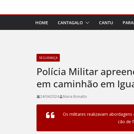
Pular
para
o
HOME
CANTAGALO
CANTU
PARA
conteúdo
SEGURANÇA
Polícia Militar apre
em caminhão em Igu
24/04/2024
Maria Bonatto
Os militares realizavam abordagens
cão de f